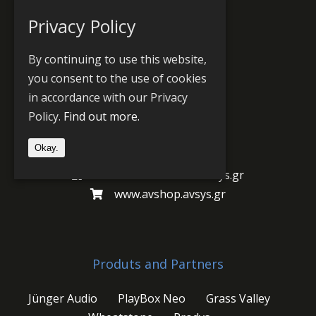
Giasemion 4,
Privacy Policy
Oropos
19015
By continuing to use this website,
Nea Palatia – Attika
you consent to the use of cookies
Greece
in accordance with our Privacy
POBOX 6722
Policy.
Find out more.
+30 22950 32326
Okay.
av@avsys.gr
www.facebook.com/avsys.gr
www.avshop.avsys.gr
Produts and Partners
Jünger Audio
PlayBox Neo
Grass Valley