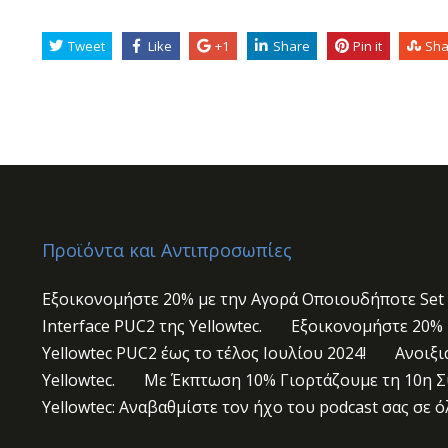
Tweet
Like
+1
Share
Pin it
Sha
Προϊόντα και Αντιπροσωπίες
Εξοικονομήστε 20% με την Αγορά Οποιουδήποτε Set
Interface PUC2 της Yellowtec.
Εξοικονομήστε 20% 
Yellowtec PUC2 έως το τέλος Ιουλίου 2024!
Ανοιξι
Yellowtec.
Με Έκπτωση 10% Γιορτάζουμε τη 10η Συ
Yellowtec: Αναβαθμίστε τον ήχο του podcast σας σε ό